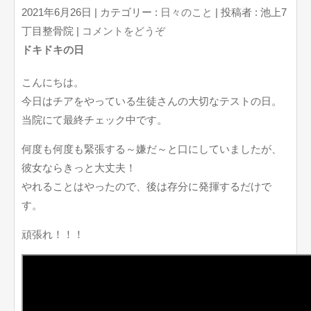
2021年6月26日
|
カテゴリー :
日々のこと
|
投稿者 : 池上7
丁目整骨院
|
コメントをどうぞ
ドキドキの日
こんにちは。
今日はチアをやっている生徒さんの大切なテストの日。
当院にて最終チェック中です。
何度も何度も緊張する～嫌だ～と口にしていましたが、
彼女ならきっと大丈夫！
やれることはやったので、後は存分に発揮するだけで
す。
頑張れ！！！