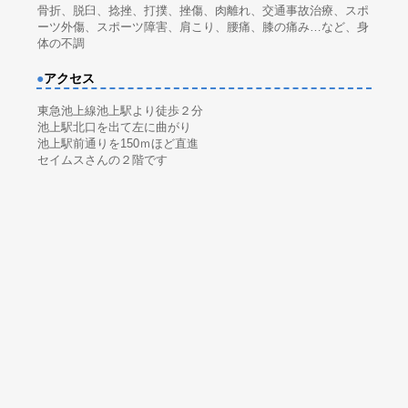
骨折、脱臼、捻挫、打撲、挫傷、肉離れ、交通事故治療、スポ
ーツ外傷、スポーツ障害、肩こり、腰痛、膝の痛み…など、身
体の不調
●
アクセス
東急池上線池上駅より徒歩２分
池上駅北口を出て左に曲がり
池上駅前通りを150ｍほど直進
セイムスさんの２階です