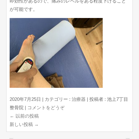
即効性があるので、痛みのレベルをある程度下げること
が可能です。
2020年7月25日
|
カテゴリー :
治療器
|
投稿者 : 池上7丁目
整骨院
|
コメントをどうぞ
←
以前の投稿
新しい投稿
→