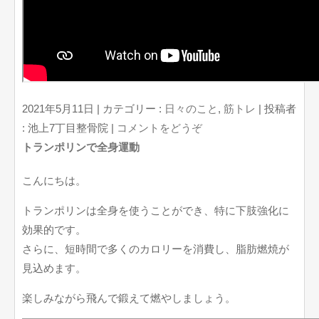
2021年5月11日
|
カテゴリー :
日々のこと
,
筋トレ
|
投稿者
: 池上7丁目整骨院
|
コメントをどうぞ
トランポリンで全身運動
こんにちは。
トランポリンは全身を使うことができ、特に下肢強化に
効果的です。
さらに、短時間で多くのカロリーを消費し、脂肪燃焼が
見込めます。
楽しみながら飛んで鍛えて燃やしましょう。