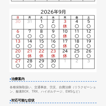
●
治療案内
各種保険取扱い、交通事故、労災、自費治療（リラクゼーショ
ン、酸素BOX、TRX、ハイボルテージ、EMSなど）
●
対応可能な症状