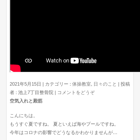
2021年5月15日
|
カテゴリー :
体操教室
,
日々のこと
|
投稿
者 : 池上7丁目整骨院
|
コメントをどうぞ
空気入れと殿筋
こんにちは。
もうすぐ夏ですね。 夏といえば海やプールですね。
今年はコロナの影響でどうなるかわかりませんが…