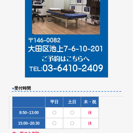
●
受付時間
平日
土日
木・祝
〇
〇
休
8:50~13:00
〇
〇
休
15:00~20:30