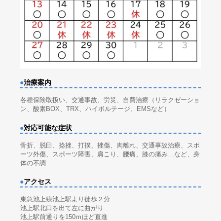
●
治療案内
各種保険取扱い、交通事故、労災、自費治療（リラクゼーショ
ン、酸素BOX、TRX、ハイボルテージ、EMSなど）
●
対応可能な症状
骨折、脱臼、捻挫、打撲、挫傷、肉離れ、交通事故治療、スポ
ーツ外傷、スポーツ障害、肩こり、腰痛、膝の痛み…など、身
体の不調
●
アクセス
東急池上線池上駅より徒歩２分
池上駅北口を出て左に曲がり
池上駅前通りを150ｍほど直進