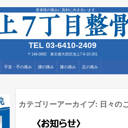
患者様の痛みに真剣に向き合います
TEL 03-6410-2409
〒146-0082 東京都大田区池上7-6-10-201
手首・手の痛み
腰の痛み
膝の痛み
足の痛み
カテゴリーアーカイブ:
日々の