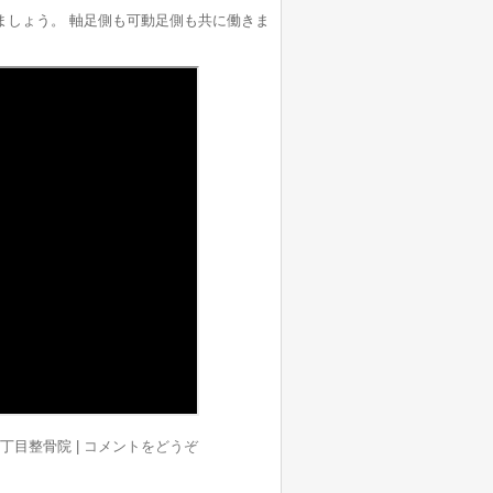
ましょう。 軸足側も可動足側も共に働きま
上7丁目整骨院
|
コメントをどうぞ