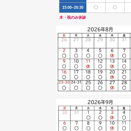
〇
〇
15:00~20:30
木・祝のみ休診