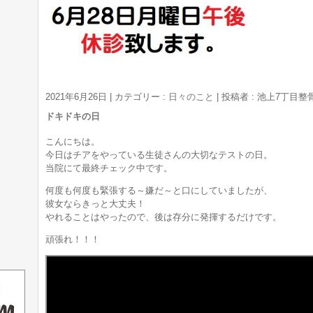
2021年6月26日
|
カテゴリー :
日々のこと
|
投稿者 : 池上7丁目
ドキドキの日
こんにちは。
今日はチアをやっている生徒さんの大切なテストの日。
当院にて最終チェック中です。
何度も何度も緊張する～嫌だ～と口にしていましたが、
彼女ならきっと大丈夫！
やれることはやったので、後は存分に発揮するだけです。
頑張れ！！！