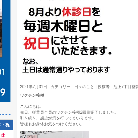
2021年7月31日
|
カテゴリー :
日々のこと
|
投稿者 : 池上7丁目
ワクチン接種
こんにちは。
先日、従業員全員のワクチン接種2回目完了しました。
引き続き、感染対策を行ってまいります。
皆様もお身体お気をつけください。
木・祝
休