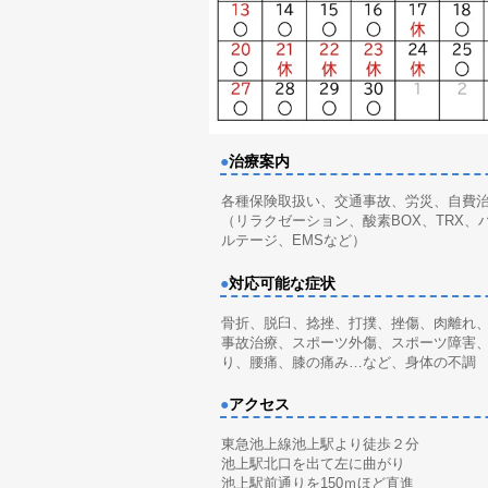
●
治療案内
各種保険取扱い、交通事故、労災、自費
（リラクゼーション、酸素BOX、TRX、
ルテージ、EMSなど）
●
対応可能な症状
骨折、脱臼、捻挫、打撲、挫傷、肉離れ
事故治療、スポーツ外傷、スポーツ障害
り、腰痛、膝の痛み…など、身体の不調
●
アクセス
東急池上線池上駅より徒歩２分
池上駅北口を出て左に曲がり
池上駅前通りを150ｍほど直進