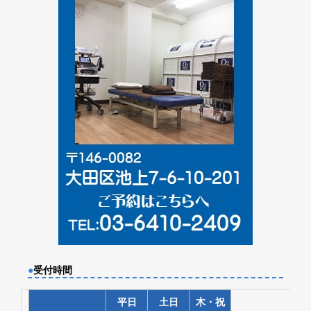
●
受付時間
平日
土日
木・祝