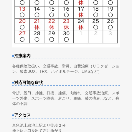
●
治療案内
各種保険取扱い、交通事故、労災、自費治療（リラクゼーショ
ン、酸素BOX、TRX、ハイボルテージ、EMSなど）
●
対応可能な症状
骨折、脱臼、捻挫、打撲、挫傷、肉離れ、交通事故治療、スポ
ーツ外傷、スポーツ障害、肩こり、腰痛、膝の痛み…など、身
体の不調
●
アクセス
東急池上線池上駅より徒歩２分
池上駅北口を出て左に曲がり