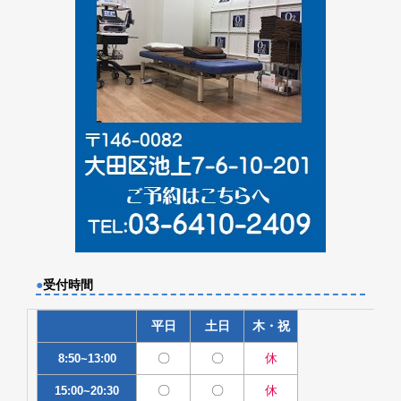
●
受付時間
平日
土日
木・祝
〇
〇
休
8:50~13:00
〇
〇
休
15:00~20:30