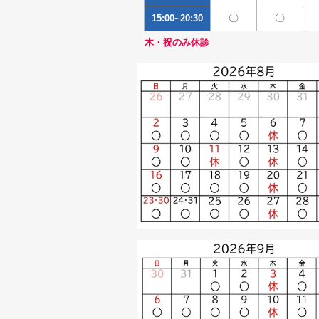
〇
〇
15:00~20:30
木・祝のみ休診