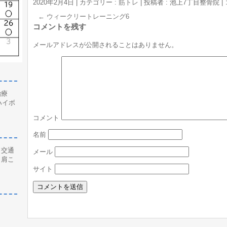
2020年2月4日
|
カテゴリー :
筋トレ
|
投稿者 : 池上7丁目整骨院
|
←
ウィークリートレーニング6
コメントを残す
メールアドレスが公開されることはありません。
治療
ハイボ
コメント
名前
、交通
メール
、肩こ
サイト