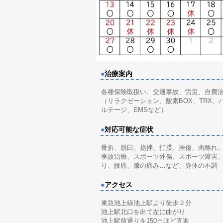
●
治療案内
各種保険取扱い、交通事故、労災、自費
（リラクゼーション、酸素BOX、TRX、
ルテージ、EMSなど）
●
対応可能な症状
骨折、脱臼、捻挫、打撲、挫傷、肉離れ
事故治療、スポーツ外傷、スポーツ障害
り、腰痛、膝の痛み…など、身体の不調
●
アクセス
東急池上線池上駅より徒歩２分
池上駅北口を出て左に曲がり
池上駅前通りを150ｍほど直進