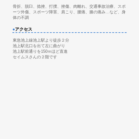
骨折、脱臼、捻挫、打撲、挫傷、肉離れ、交通事故治療、スポ
ーツ外傷、スポーツ障害、肩こり、腰痛、膝の痛み…など、身
体の不調
●
アクセス
東急池上線池上駅より徒歩２分
池上駅北口を出て左に曲がり
池上駅前通りを150ｍほど直進
セイムスさんの２階です