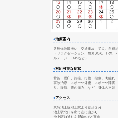
●
治療案内
各種保険取扱い、交通事故、労災、自費
（リラクゼーション、酸素BOX、TRX、
ルテージ、EMSなど）
●
対応可能な症状
骨折、脱臼、捻挫、打撲、挫傷、肉離れ
事故治療、スポーツ外傷、スポーツ障害
り、腰痛、膝の痛み…など、身体の不調
●
アクセス
東急池上線池上駅より徒歩２分
池上駅北口を出て左に曲がり
池上駅前通りを150ｍほど直進