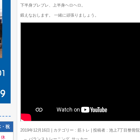
下半身ブレブレ、上半身ヘロヘロ。
鍛えなおします。 一緒に頑張りましょう。
木・祝
2019年12月16日
|
カテゴリー :
筋トレ
|
投稿者 : 池上7丁目整骨
休
←
バランストレーニング_サッカー