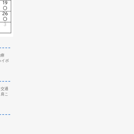
治療
ハイボ
、交通
、肩こ