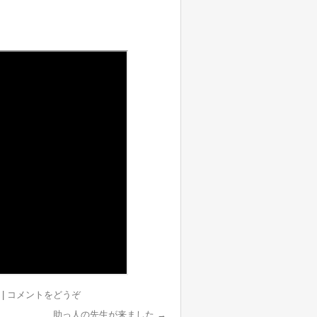
院
|
コメントをどうぞ
助っ人の先生が来ました
→