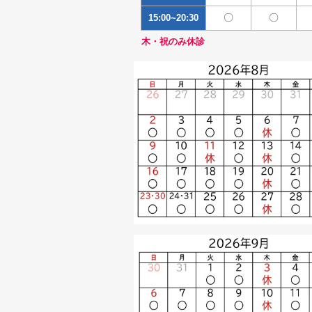
〇
〇
15:00~20:30
木・祝のみ休診