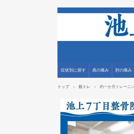
症状別に探す
肩の痛み
肘の痛み
トップ
›
筋トレ
›
約一か月トレーニ