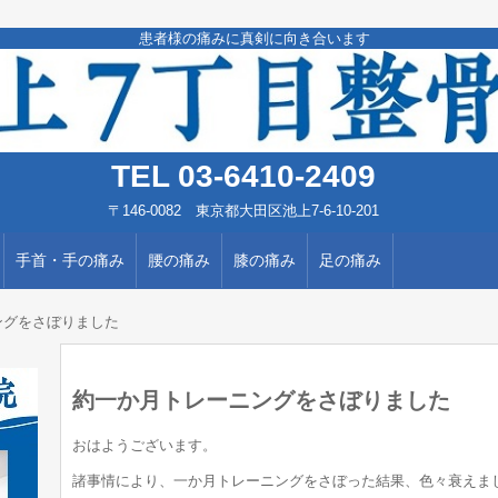
患者様の痛みに真剣に向き合います
TEL 03-6410-2409
〒146-0082 東京都大田区池上7-6-10-201
手首・手の痛み
腰の痛み
膝の痛み
足の痛み
ングをさぼりました
約一か月トレーニングをさぼりました
おはようございます。
諸事情により、一か月トレーニングをさぼった結果、色々衰えま