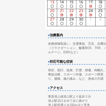
●
治療案内
各種保険取扱い、交通事故、労災、自費
（リラクゼーション、酸素BOX、TRX、
ルテージ、EMSなど）
●
対応可能な症状
骨折、脱臼、捻挫、打撲、挫傷、肉離れ
事故治療、スポーツ外傷、スポーツ障害
り、腰痛、膝の痛み…など、身体の不調
●
アクセス
東急池上線池上駅より徒歩２分
池上駅北口を出て左に曲がり
池上駅前通りを150ｍほど直進