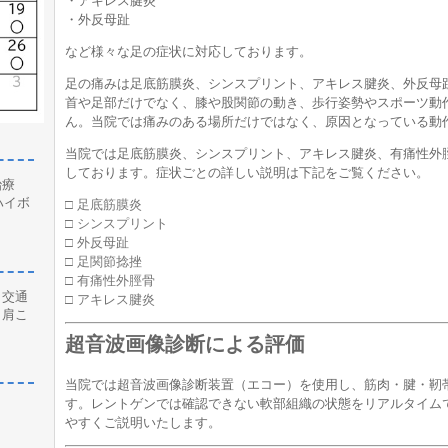
・アキレス腱炎
・外反母趾
など様々な足の症状に対応しております。
足の痛みは足底筋膜炎、シンスプリント、アキレス腱炎、外反母
首や足部だけでなく、膝や股関節の動き、歩行姿勢やスポーツ動
ん。当院では痛みのある場所だけではなく、原因となっている動
当院では足底筋膜炎、シンスプリント、アキレス腱炎、有痛性外
しております。症状ごとの詳しい説明は下記をご覧ください。
治療
ハイボ
□ 足底筋膜炎
□ シンスプリント
□ 外反母趾
□ 足関節捻挫
□ 有痛性外脛骨
、交通
□ アキレス腱炎
、肩こ
超音波画像診断による評価
当院では超音波画像診断装置（エコー）を使用し、筋肉・腱・靭
す。レントゲンでは確認できない軟部組織の状態をリアルタイム
やすくご説明いたします。