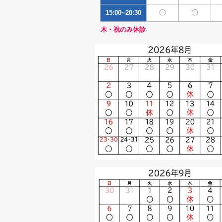
〇
〇
15:00~20:30
木・祝のみ休診