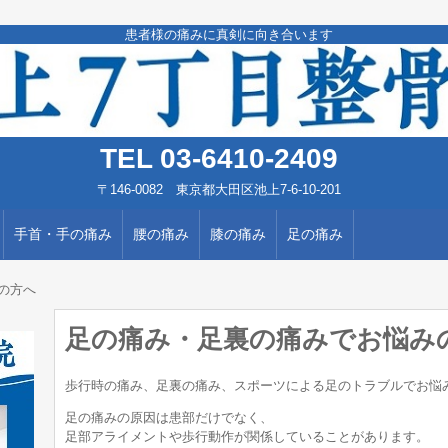
患者様の痛みに真剣に向き合います
TEL 03-6410-2409
〒146-0082 東京都大田区池上7-6-10-201
手首・手の痛み
腰の痛み
膝の痛み
足の痛み
の方へ
足の痛み・足裏の痛みでお悩み
歩行時の痛み、足裏の痛み、スポーツによる足のトラブルでお悩
足の痛みの原因は患部だけでなく、
足部アライメントや歩行動作が関係していることがあります。