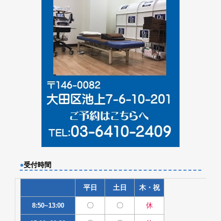
●
受付時間
平日
土日
木・祝
〇
〇
休
8:50~13:00