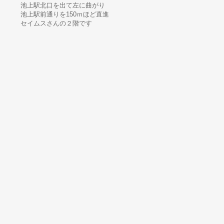
池上駅北口を出て左に曲がり
池上駅前通りを150ｍほど直進
セイムスさんの２階です