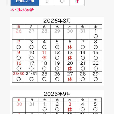
〇
〇
休
15:00~20:30
木・祝のみ休診