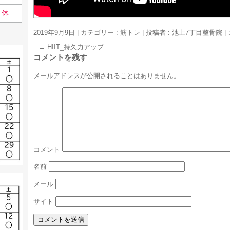
休
2019年9月9日
|
カテゴリー :
筋トレ
|
投稿者 : 池上7丁目整骨院
|
←
HIIT_持久力アップ
コメントを残す
メールアドレスが公開されることはありません。
コメント
名前
メール
サイト