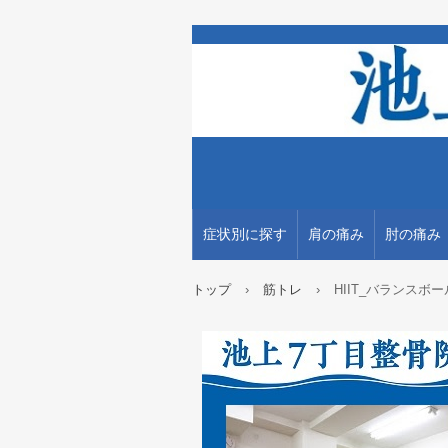
症状別に探す
肩の痛み
肘の痛み
トップ
›
筋トレ
›
HIIT_バランスボー