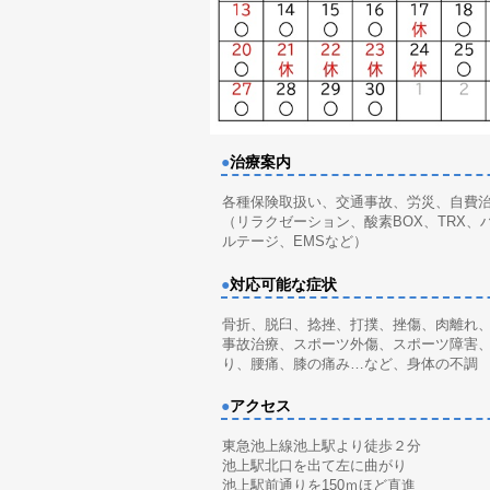
●
治療案内
各種保険取扱い、交通事故、労災、自費
（リラクゼーション、酸素BOX、TRX、
ルテージ、EMSなど）
●
対応可能な症状
骨折、脱臼、捻挫、打撲、挫傷、肉離れ
事故治療、スポーツ外傷、スポーツ障害
り、腰痛、膝の痛み…など、身体の不調
●
アクセス
東急池上線池上駅より徒歩２分
池上駅北口を出て左に曲がり
池上駅前通りを150ｍほど直進