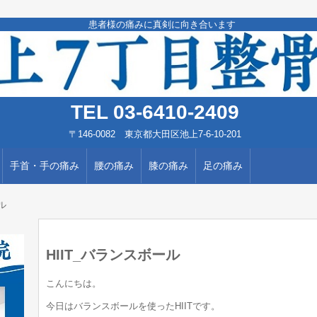
患者様の痛みに真剣に向き合います
TEL 03-6410-2409
〒146-0082 東京都大田区池上7-6-10-201
手首・手の痛み
腰の痛み
膝の痛み
足の痛み
ル
HIIT_バランスボール
こんにちは。
今日はバランスボールを使ったHIITです。