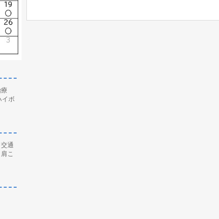
治療
ハイボ
、交通
、肩こ