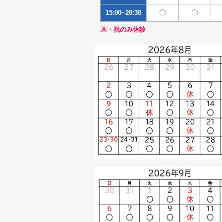
〇
〇
15:00~20:30
木・祝のみ休診