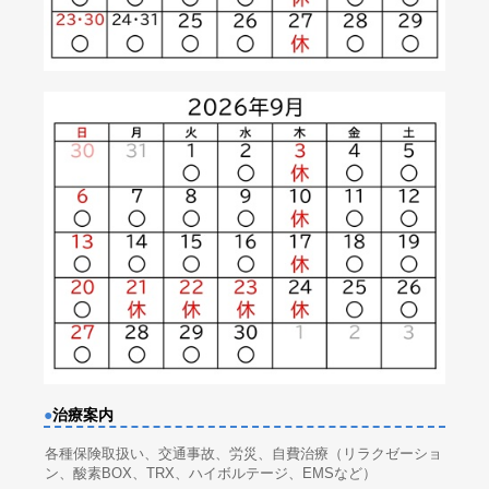
●
治療案内
各種保険取扱い、交通事故、労災、自費治療（リラクゼーショ
ン、酸素BOX、TRX、ハイボルテージ、EMSなど）