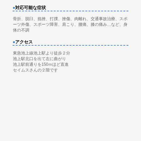
●
対応可能な症状
骨折、脱臼、捻挫、打撲、挫傷、肉離れ、交通事故治療、スポ
ーツ外傷、スポーツ障害、肩こり、腰痛、膝の痛み…など、身
体の不調
●
アクセス
東急池上線池上駅より徒歩２分
池上駅北口を出て左に曲がり
池上駅前通りを150ｍほど直進
セイムスさんの２階です