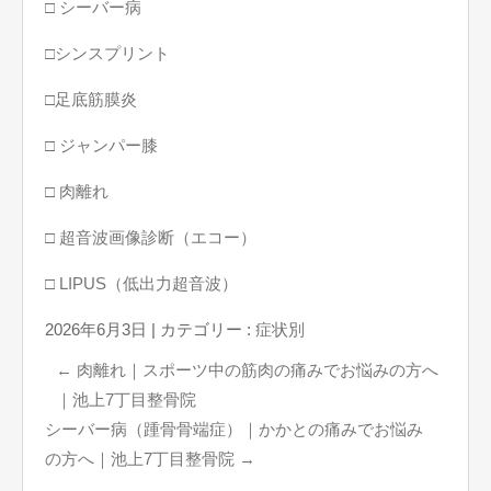
□ シーバー病
□シンスプリント
□足底筋膜炎
□ ジャンパー膝
□ 肉離れ
□ 超音波画像診断（エコー）
□ LIPUS（低出力超音波）
2026年6月3日
|
カテゴリー :
症状別
←
肉離れ｜スポーツ中の筋肉の痛みでお悩みの方へ
｜池上7丁目整骨院
シーバー病（踵骨骨端症）｜かかとの痛みでお悩み
の方へ｜池上7丁目整骨院
→