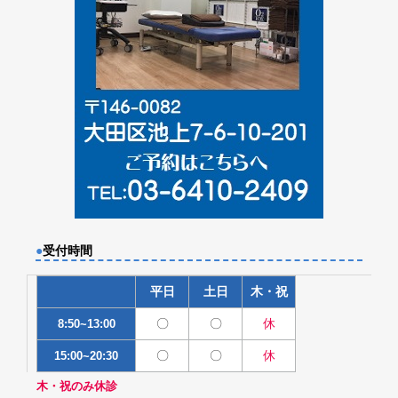
●
受付時間
平日
土日
木・祝
〇
〇
休
8:50~13:00
〇
〇
休
15:00~20:30
木・祝のみ休診