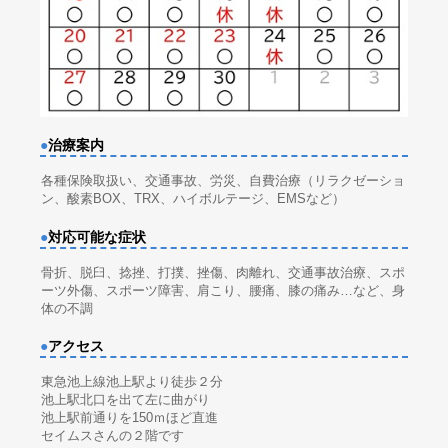
●
治療案内
各種保険取扱い、交通事故、労災、自費治療（リラクゼーショ
ン、酸素BOX、TRX、ハイボルテージ、EMSなど）
●
対応可能な症状
骨折、脱臼、捻挫、打撲、挫傷、肉離れ、交通事故治療、スポ
ーツ外傷、スポーツ障害、肩こり、腰痛、膝の痛み…など、身
体の不調
●
アクセス
東急池上線池上駅より徒歩２分
池上駅北口を出て左に曲がり
池上駅前通りを150ｍほど直進
セイムスさんの２階です