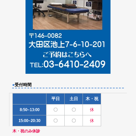
●
受付時間
平日
土日
木・祝
〇
〇
休
8:50~13:00
〇
〇
休
15:00~20:30
木・祝のみ休診