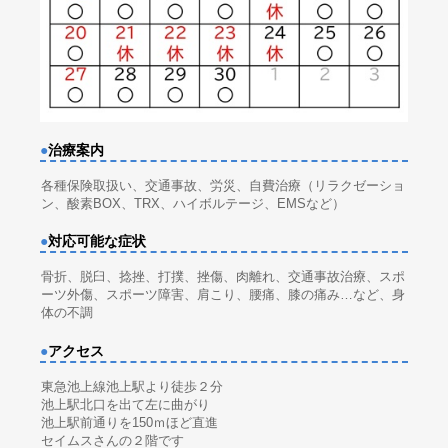
●
治療案内
各種保険取扱い、交通事故、労災、自費治療（リラクゼーショ
ン、酸素BOX、TRX、ハイボルテージ、EMSなど）
●
対応可能な症状
骨折、脱臼、捻挫、打撲、挫傷、肉離れ、交通事故治療、スポ
ーツ外傷、スポーツ障害、肩こり、腰痛、膝の痛み…など、身
体の不調
●
アクセス
東急池上線池上駅より徒歩２分
池上駅北口を出て左に曲がり
池上駅前通りを150ｍほど直進
セイムスさんの２階です