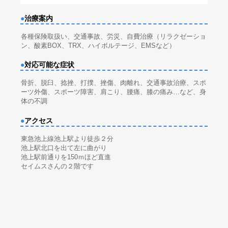
●
治療案内
各種保険取扱い、交通事故、労災、自費治療（リラクゼーショ
ン、酸素BOX、TRX、ハイボルテージ、EMSなど）
●
対応可能な症状
骨折、脱臼、捻挫、打撲、挫傷、肉離れ、交通事故治療、スポ
ーツ外傷、スポーツ障害、肩こり、腰痛、膝の痛み…など、身
体の不調
●
アクセス
東急池上線池上駅より徒歩２分
池上駅北口を出て左に曲がり
池上駅前通りを150ｍほど直進
セイムスさんの２階です