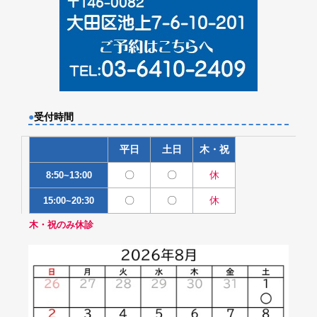
●
受付時間
平日
土日
木・祝
〇
〇
休
8:50~13:00
〇
〇
休
15:00~20:30
木・祝のみ休診