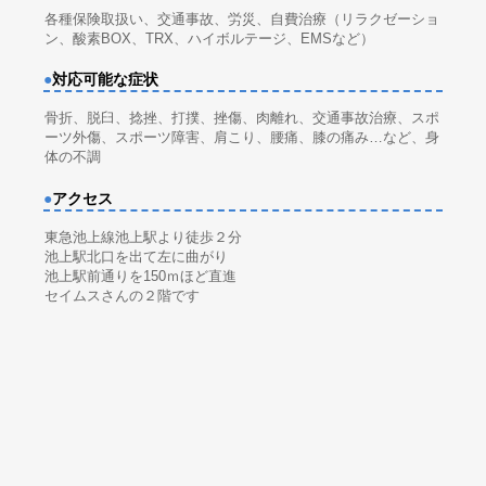
各種保険取扱い、交通事故、労災、自費治療（リラクゼーショ
ン、酸素BOX、TRX、ハイボルテージ、EMSなど）
●
対応可能な症状
骨折、脱臼、捻挫、打撲、挫傷、肉離れ、交通事故治療、スポ
ーツ外傷、スポーツ障害、肩こり、腰痛、膝の痛み…など、身
体の不調
●
アクセス
東急池上線池上駅より徒歩２分
池上駅北口を出て左に曲がり
池上駅前通りを150ｍほど直進
セイムスさんの２階です