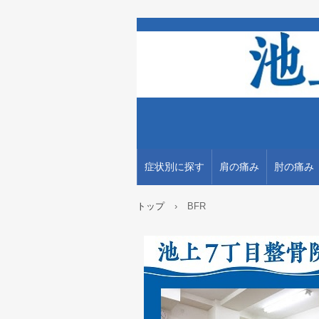
症状別に探す
肩の痛み
肘の痛み
トップ
›
BFR