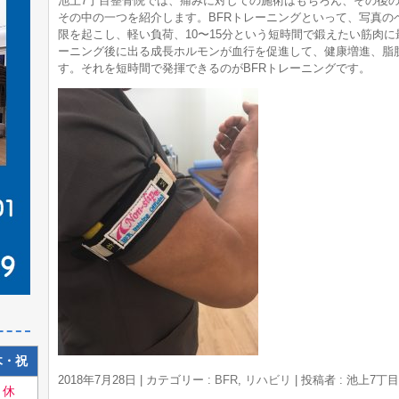
池上7丁目整骨院では、痛みに対しての施術はもちろん、その後
その中の一つを紹介します。BFRトレーニングといって、写真の
限を起こし、軽い負荷、10〜15分という短時間で鍛えたい筋肉
ーニング後に出る成長ホルモンが血行を促進して、健康増進、脂
す。それを短時間で発揮できるのがBFRトレーニングです。
木・祝
2018年7月28日
|
カテゴリー :
BFR
,
リハビリ
|
投稿者 : 池上7丁
休