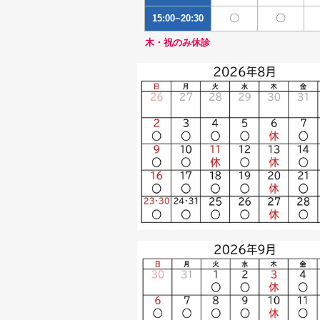
〇
〇
15:00~20:30
木・祝のみ休診