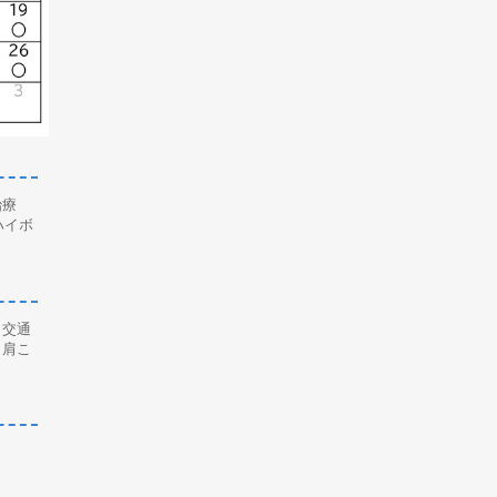
治療
ハイボ
、交通
、肩こ