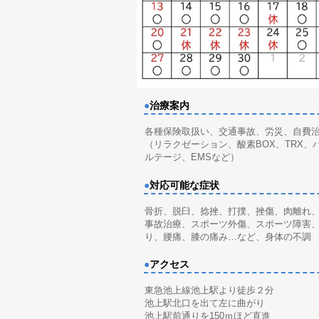
●
治療案内
各種保険取扱い、交通事故、労災、自費
（リラクゼーション、酸素BOX、TRX、
ルテージ、EMSなど）
●
対応可能な症状
骨折、脱臼、捻挫、打撲、挫傷、肉離れ
事故治療、スポーツ外傷、スポーツ障害
り、腰痛、膝の痛み…など、身体の不調
●
アクセス
東急池上線池上駅より徒歩２分
池上駅北口を出て左に曲がり
池上駅前通りを150ｍほど直進